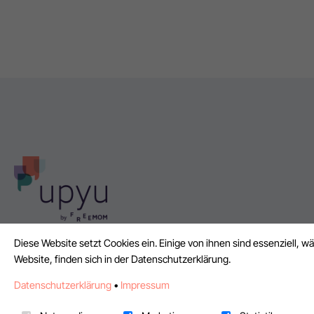
Diese Website setzt Cookies ein. Einige von ihnen sind essenziell,
UPYU by FreeMOM ist die Plattform für flexible Arbeit und rec
Website, finden sich in der Datenschutzerklärung.
Freelancer-Zusammenarbeit.
Datenschutzerklärung
•
Impressum
Let's unlock potential!