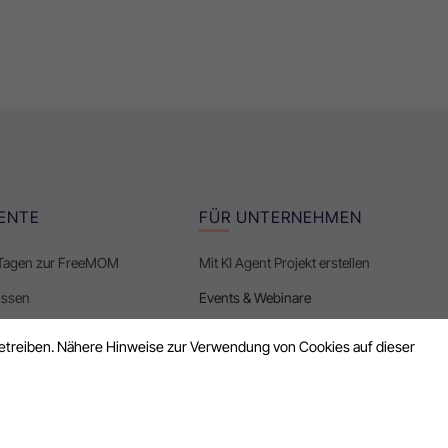
LENTE
FÜR UNTERNEHMEN
0 Tagen zur FreeMOM
Mit KI Agent Projekt erstellen
issen
Events & Webinare
ebote
Freelancer als Elternzeitvertretung
 betreiben. Nähere Hinweise zur Verwendung von Cookies auf dieser
Finance-Freelancer finden
HR-Freelancer finden