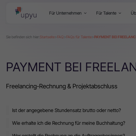
Für Unternehmen
Für Talente
Üb
Sie befinden sich hier:
Startseite
FAQ
FAQs für Talente
PAYMENT BEI FREELANC
PAYMENT BEI FREELA
Freelancing-Rechnung & Projektabschluss
Ist der angegebene Stundensatz brutto oder netto?
Wie erhalte ich die Rechnung für meine Buchhaltung?
Wer erstellt die Rechnung an die Auftraggeber:innen?