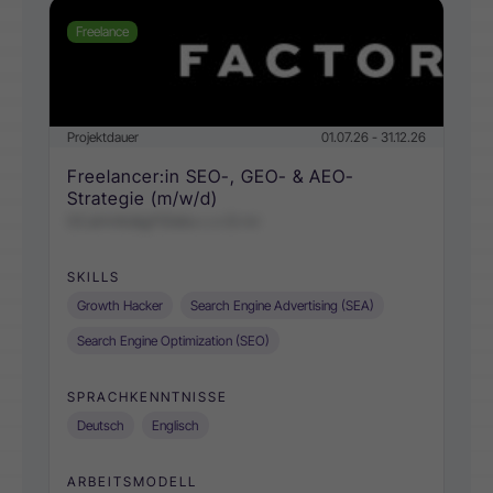
Freelance
Projektdauer
01.07.26 - 31.12.26
Freelancer:in SEO-, GEO- & AEO-
Strategie (m/w/d)
GCaHnKo&gFtDebs c o Gi mr
SKILLS
Growth Hacker
Search Engine Advertising (SEA)
Search Engine Optimization (SEO)
SPRACHKENNTNISSE
Deutsch
Englisch
ARBEITSMODELL