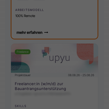
ARBEITSMODELL
100% Remote
mehr erfahren
Freelance
Projektdauer
08.08.26 - 25.08.26
Freelancer:in (w/m/d) zur
Bauantrangsunterstützung
ui Gugiebec-rgnosl lLnHtbDaeabskPm
SKILLS