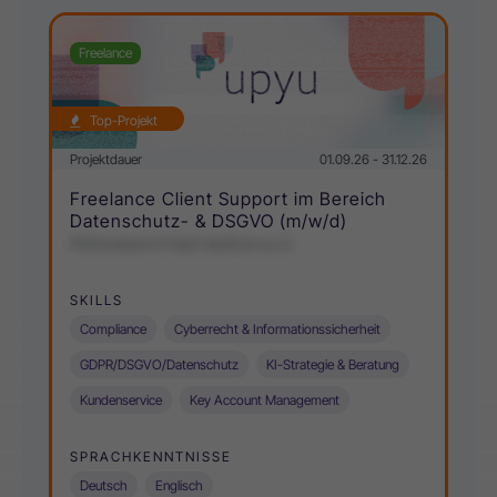
Freelance
Top-Projekt
Projektdauer
01.09.26 - 31.12.26
Freelance Client Support im Bereich
Datenschutz- & DSGVO (m/w/d)
PtDtzhekemrHTaeO teb)fc(nrsu G
SKILLS
Compliance
Cyberrecht & Informationssicherheit
GDPR/DSGVO/Datenschutz
KI-Strategie & Beratung
Kundenservice
Key Account Management
SPRACHKENNTNISSE
Deutsch
Englisch