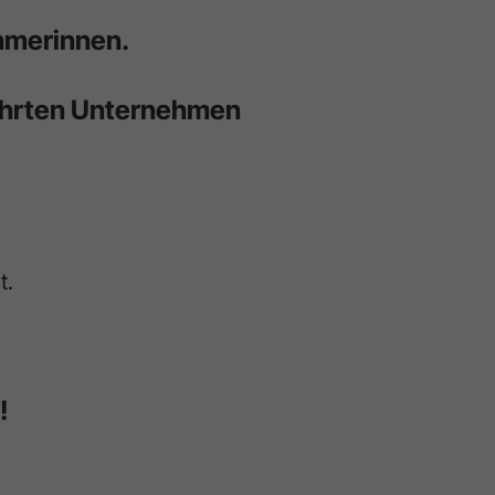
hmerinnen.
führten Unternehmen
t.
!