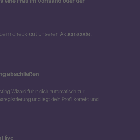
 eine Frau im Vortsand oder der
 beim check-out unseren Aktionscode.
ung abschließen
ting Wizard führt dich automatisch zur
egistrierung und legt dein Profil korrekt und
.
t live