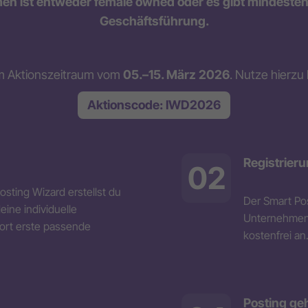
n ist entweder female owned oder es gibt mindestens
Geschäftsführung.
 im Aktionszeitraum vom
05.–15. März 2026
. Nutze hierzu
Aktionscode: IWD2026
Registrier
02
sting Wizard erstellst du
Der Smart Pos
ine individuelle
Unternehmensr
ort erste passende
kostenfrei an
Posting geh