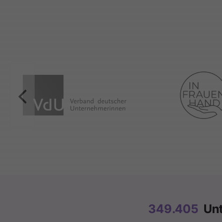
424.712
Unt