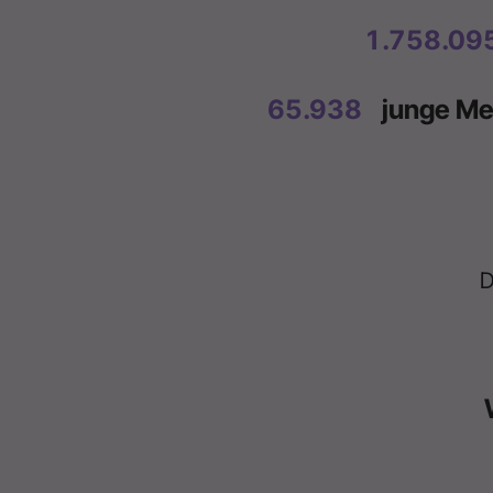
2.166.94
78.574
junge Me
D