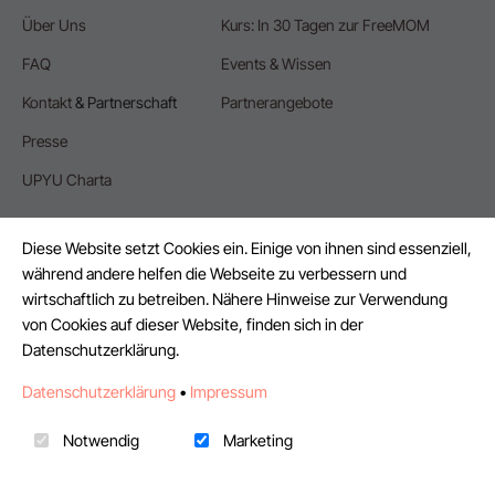
Über Uns
Kurs: In 30 Tagen zur FreeMOM
FAQ
Events & Wissen
Kontakt
& Partnerschaft
Partnerangebote
Presse
UPYU Charta
Diese Website setzt Cookies ein. Einige von ihnen sind essenziell,
während andere helfen die Webseite zu verbessern und
wirtschaftlich zu betreiben. Nähere Hinweise zur Verwendung
FÜR UNTERNEHMEN
von Cookies auf dieser Website, finden sich in der
Datenschutzerklärung.
Mit KI Agent Projekt erstellen
Datenschutzerklärung
•
Impressum
Events & Webinare
Freelancer als Elternzeitvertretung
Notwendig
Marketing
Finance-Freelancer finden