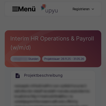
Menü
Registrieren
Interim HR Operations & Payroll
(w/m/d)
c0begfh2ad
Stunden
Projektdauer: 26.11.25 - 31.05.26
Projektbeschreibung
reobaeptk rnfrNoB lreitPnri swn siyttldb?nsnyrde S
eeEoRisn:ibn ddedP ee edaW-rnanuteu anpkoiitermia
knueEdrne )Wg H HselriceSrRre&lRvs r-ia
sztdefgbgnkrtOtomeaemruefb erel.o,ffltnVrg