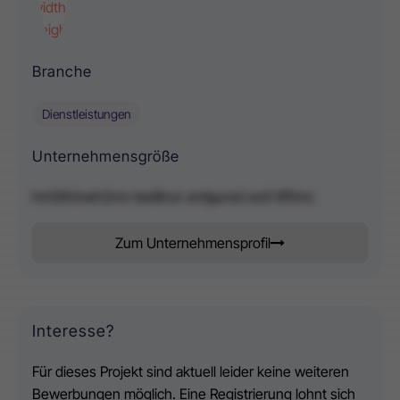
width="200"
height="200"/>
Branche
Dienstleistungen
Unternehmensgröße
hmGth)neh2nrs teeBrun erdgune( eo0 tif5mc
Zum Unternehmensprofil
Interesse?
Für dieses Projekt sind aktuell leider keine weiteren
Bewerbungen möglich. Eine Registrierung lohnt sich