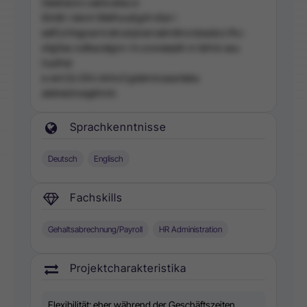
Deiehend s eehe elda or
tDntEr rieinA (WePuvuEgrlt nEer l
eefCe fregnarnt etrodu)nernalimttnvrdsesbrs fhc-
e1gGes nufieuratgnn-t k snsreeadh m tdrhd-asu
husfnei
e-ent l2c Eihi ntnhcCgdahnicseunteka
aiieheishsegKmrb
Sprachkenntnisse
Deutsch
Englisch
Fachskills
Gehaltsabrechnung/Payroll
HR Administration
Projektcharakteristika
Flexibilität: eher während der Geschäftszeiten