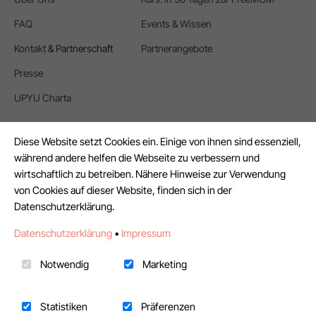
FAQ
Events & Wissen
Kontakt
& Partnerschaft
Partnerangebote
Presse
UPYU Charta
Diese Website setzt Cookies ein. Einige von ihnen sind essenziell,
während andere helfen die Webseite zu verbessern und
wirtschaftlich zu betreiben. Nähere Hinweise zur Verwendung
FÜR UNTERNEHMEN
von Cookies auf dieser Website, finden sich in der
Datenschutzerklärung.
Mit KI Agent Projekt erstellen
Datenschutzerklärung
•
Impressum
Events & Webinare
Freelancer als Elternzeitvertretung
Notwendig
Marketing
Finance-Freelancer finden
Statistiken
Präferenzen
HR-Freelancer finden