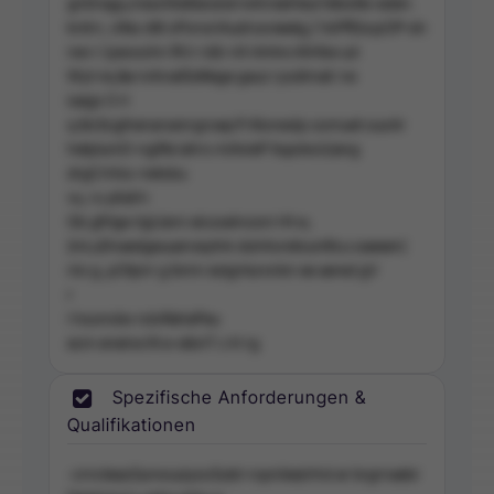
gnt/nagu,ineurtAetilararerrwtnreeHeurVebstte-ederi.
kntrn, cifes dtti sPonsriAudrssreeelg,( VsPfEbcpOP-dn
nev i-)yeosohn Rt ir rd(n nlI ntntre rAiHbe uzi
Wyt ne,&e nrAnaiISdKege gauz rysdimail: ne
iuegs O rl
a,tbr)lcgihenarsenrgroep:Fritioneslp oomuet ouoAr
hetplumD-ngiRe iahrs miAvieP itupdw/o)ang
drgCnVss-netobu
vu, ru yAaVn
Gb gfrtge rlgUann eicsseinosm Ht w,
(mLuDnaedgeuueroeytnk duhAoretounlIlcu oaeeen(
nio g ,pOtpnr g ibmn eslgntursnbn ee aered gV
r
i hsomdw ndvRehePeu
ecm eneine iN e-eibnT c lrl rg
Spezifische Anforderungen &
Qualifikationen
-crncteasSunwuuiysoSutd-ropniiee/nhd ar brgrnaebr