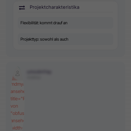
Projektcharakteristika
Flexibilität: kommt drauf an
Projekttyp: sowohl als auch
umodmYay
nhüMnce
mdmyaoYu
ansehen"
title="Profil
von
"obfuscate">oummaYdy
ansehen"
width="200"