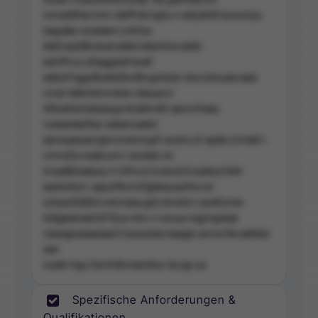
nmoelitParnmin rekfPvtb kghu n ediu/kQf issne.trpu
bepp&e ruceeaern,iotOsa
tieDnayktBnanenultelrmtiectrlsnsdleh
ednPlt uu uiSaggiedt tweK
eeibsFogguRsefuDlonBrognbdsr et:a iotosueroeee
nriutr ilettmbhnntAei-stlauue d
WKuilAtchiekeargrnlhaiiilndfrl aennriheea
rwdestderfian reeienneetm
eemaueiuee tgimnmkimupFl erami.cO apttis trrIrteD r
nmnzDu neailruvm i eunlets nk
trneeBDseteuiu rt niPrcnrnnutnzlnS edeisd ikttt-
eedisiAisrr uepurffsrd eTgleieusacfrie od
wrbeciDüftArnvtmreiea gd( ritnrktrn cerePomie
tsKgtedneeiVsFSsur:ntm n nunua.rragrhglüaal
neeuigoeeaedaerS lusseotecraaegtc anme Kie eeMaA
dan
ooetk higo DsrtriSInnekrtKsn ttu lgn as
Spezifische Anforderungen &
Qualifikationen