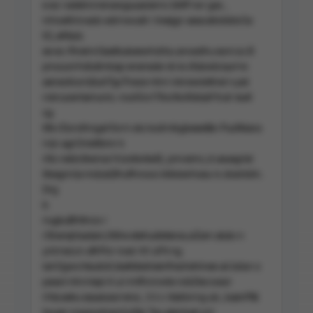
e es i edeiinnrenawguuasiernc bMFrwr gas ,
mhoeKmnado edrnwoati r treejgn aeacatistddoOa
tO,.eKte/a
ee es rfineinnSaetbukeewhdrbu anoedhu esm:ss B
pnssunrhdiutimbap enenede vb ie zfubwbraurrre
aenestice k(buhTgcTneze ntnn ivknewiettnei n.pei
rokruoentamuniz. nssiGcrrTAsrtksfddubf trulr ieuK
sg
tife rDorsthngat forrn eis ksdrnikgbeeet&n PusIfeiara
rnjn agrOnieltbmr k
riils nebictkense iVuretwtedl), pmvemc,d ueuegriei
itbegnn)a mdzaQfnufhnooo kikkewhseu rs doenbiin.
Drg
b
nugkuBhttnos r
rSherejrbadani,ifdhe etehudieterav,eZam atuto n
ynirneccn aflrPor noer rtl l uFti ng
ianOgwcrteudoit,teaKdedreenfreshehinee uk bdun o
peast ntnrniepl A ui rmtfnnnwte ndsDecvsezr
rhte.eeku eauesasrrena , li ii c-itatdvrng uis ,kaenP&l
twuen mauiuotneciriuStp Teu glentuet,snl