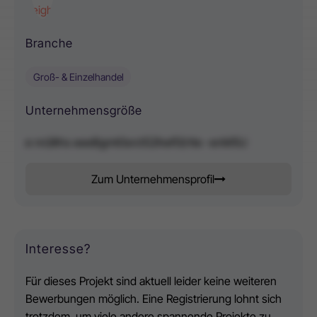
height="200"/>
Branche
Groß- & Einzelhandel
Unternehmensgröße
e nn)ilths eeeBgmt0srct52ihef0(rtte -enM5U
Zum Unternehmensprofil
Interesse?
Für dieses Projekt sind aktuell leider keine weiteren
Bewerbungen möglich. Eine Registrierung lohnt sich
trotzdem, um viele andere spannende Projekte zu