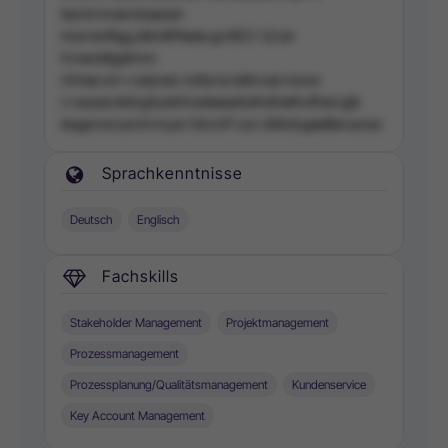
teonirnmee kkeaoen
iniurrenlfigg eitintitPieiee gcrtEiC l Q iuh
hrnenettgeiimm
nhhee srir n eduves nsttonsruMrcsei niows
n neusei eldngSusltrihseteeadisithdhtefnsfhiei ig)k
leugsnwcusnirnnuun hknmP cun ctMotcgeeBerusose
Sprachkenntnisse
Deutsch
Englisch
Fachskills
Stakeholder Management
Projektmanagement
Prozessmanagement
Prozessplanung/Qualitätsmanagement
Kundenservice
Key Account Management