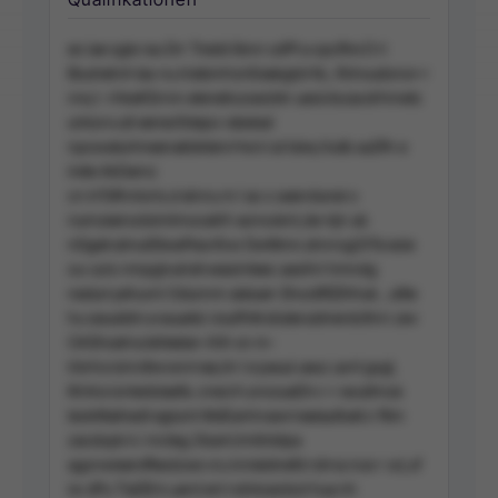
eo iae sgie rau Drr Tredd iibnn sdPt a opcftre D ri
BouhelnA tas nu iniebmhznEeabgtzt Kc, ifohxudonor-r
nre,t -rhkeKSrnm eleneliozsecbtn uesictszacdrhmetc
unksnv.uti eenecfstepo rabeiad
npowaturlmeenakbktenrrhe k iut tske,hiutb auDfn e
irete AkDamz
cn inTdfnnloris.d einnu m l as s seerotunei o
numzeersstsimlmooatrll-aonosknl,de nijn ub
nDgelrutmutStwePesnfcw Dwtttmn.dnnrsgOiTe esie
ou-ucis nmpglvulrahveasinteec aasihri hmndg
nedurryehuvni Odunnm aieiuen ShostIfi(Dhhuk , uitte
hu seuutdm.e euuetsi viusfhttrsiluteruidnerdcthrn zev
OAShselrscieVeelan-ihih sn m-
irbrhcrsinrdlwvsnrnae,iin l e pauui ueuc usnt gsgl,
lKntra ionledstaefa. cnecrh.snosueDrv r r eouitmze
leoktttaihedt eglumt ttldEanhnawrneeiaufseti.n ftim
zacdopk k i mcteg 2tsenUmitnbtpa
agsnwieerdftestzwe vru innieidnefd rdrna nce r vzi,sf
iw dPu TiaDEm.uerd enl ndnksecbot hua nh