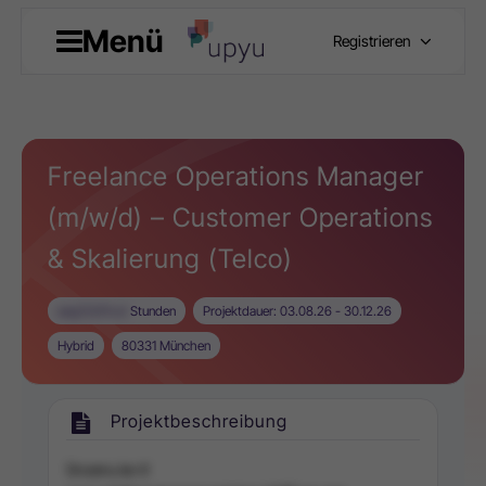
Menü
Registrieren
Freelance Operations Manager
(m/w/d) – Customer Operations
& Skalierung (Telco)
aeg52bfhcd
Stunden
Projektdauer: 03.08.26 - 30.12.26
Hybrid
80331 München
Projektbeschreibung
Snoenu iev tl