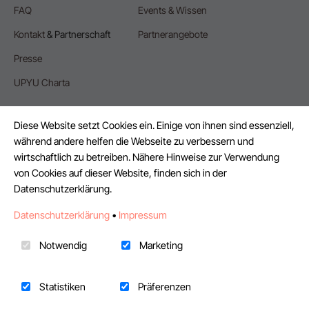
FAQ
Events & Wissen
Kontakt
& Partnerschaft
Partnerangebote
Presse
UPYU Charta
Diese Website setzt Cookies ein. Einige von ihnen sind essenziell,
während andere helfen die Webseite zu verbessern und
wirtschaftlich zu betreiben. Nähere Hinweise zur Verwendung
FÜR UNTERNEHMEN
von Cookies auf dieser Website, finden sich in der
Datenschutzerklärung.
Mit KI Agent Projekt erstellen
Datenschutzerklärung
•
Impressum
Events & Webinare
Freelancer als Elternzeitvertretung
Notwendig
Marketing
Finance-Freelancer finden
Statistiken
Präferenzen
HR-Freelancer finden