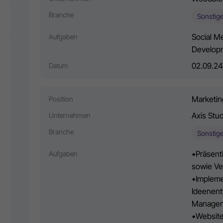
Branche
Sonstig
Social M
Aufgaben
Develop
02.09.24
Datum
Marketin
Position
Axis Stu
Unternehmen
Branche
Sonstig
•Präsent
Aufgaben
sowie Ve
•Impleme
Ideenent
Manageme
•Website