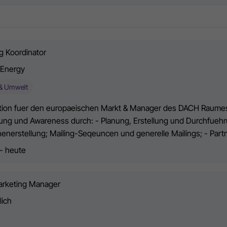
g Koordinator
 Energy
 & Umwelt
tion fuer den europaeischen Markt & Manager des DACH Raumes
ung und Awareness durch: - Planung, Erstellung und Durchfuehr
nerstellung; Mailing-Seqeuncen und generelle Mailings; - Partn
 - heute
Marketing Manager
lich