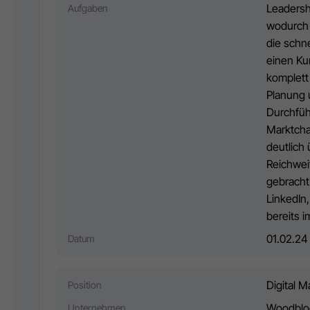
Leadersh
Aufgaben
wodurch 
die schn
einen Ku
komplett
Planung 
Durchfüh
Marktcha
deutlich
Reichweit
gebracht
LinkedIn
bereits 
01.02.24
Datum
Digital 
Position
Woodblo
Unternehmen