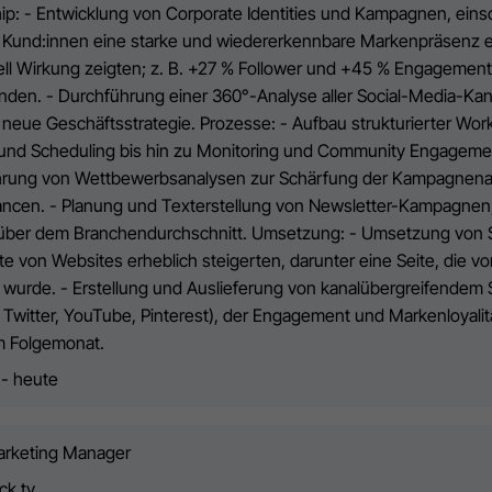
ip: - Entwicklung von Corporate Identities und Kampagnen, einsc
Kund:innen eine starke und wiedererkennbare Markenpräsenz erh
ell Wirkung zeigten; z. B. +27 % Follower und +45 % Engagement 
nden. - Durchführung einer 360°-Analyse aller Social-Media-Kanä
 neue Geschäftsstrategie. Prozesse: - Aufbau strukturierter Wo
und Scheduling bis hin zu Monitoring und Community Engagement
rung von Wettbewerbsanalysen zur Schärfung der Kampagnenaus
ncen. - Planung und Texterstellung von Newsletter-Kampagnen, 
 über dem Branchendurchschnitt. Umsetzung: - Umsetzung von 
e von Websites erheblich steigerten, darunter eine Seite, die vo
 wurde. - Erstellung und Auslieferung von kanalübergreifendem
, Twitter, YouTube, Pinterest), der Engagement und Markenloyali
im Folgemonat.
 - heute
Marketing Manager
ck tv