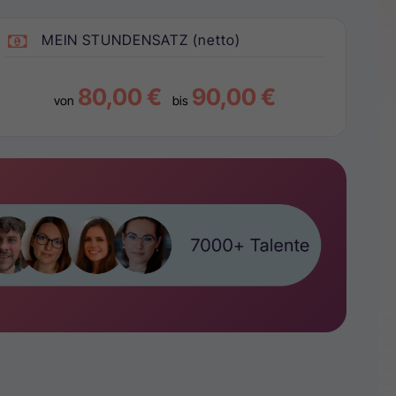
MEIN STUNDENSATZ (netto)
80,00 €
90,00 €
von
bis