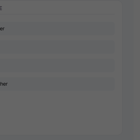
E
er
cher