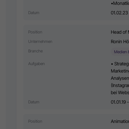
•Monatli
01.02.23 
Datum
Head of 
Position
Ronin Hö
Unternehmen
Branche
Medien 
• Strate
Aufgaben
Marketin
Analysen
(Instagr
bei Webs
01.01.19 
Datum
Animatio
Position