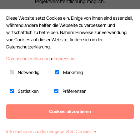
Projektveröffentlichung möglich.
Los geht’s: Suchst du Unterstützung durch
Diese Website setzt Cookies ein. Einige von ihnen sind essenziell,
Freelancer:innen oder in Festanstellung?
während andere helfen die Webseite zu verbessern und
wirtschaftlich zu betreiben. Nähere Hinweise zur Verwendung
von Cookies auf dieser Website, finden sich in der
Ich suche Freelancer:innen
Ich bin auf der Suche nach
Datenschutzerklärung.
Freelancer:innen für Projekte oder
Datenschutzerklärung
•
Impressum
Interimsjobs.
Notwendig
Marketing
Ich suche Talente in Festanstellung
Statistiken
Präferenzen
Ich suche Festangestellte für einen
familienfreundlichen Job.
Cookies akzeptieren
Informationen zu den eingesetzten Cookies
Posting Wizard neu starten